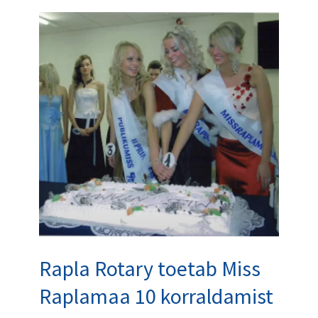
Rapla
Rotary
toetab
Miss
Raplamaa
10
korraldamist
Rapla Rotary toetab Miss
Raplamaa 10 korraldamist