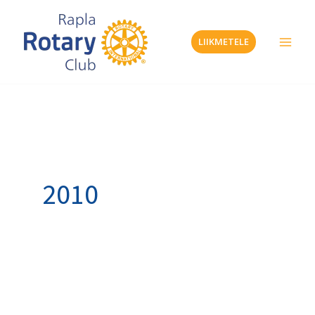
Skip
to
LIIKMETELE
content
2010