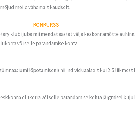
e mõjud meile vähemalt kaudselt.
KONKURSS
ary klubi juba mitmendat aastat välja keskonnamõtte auhinn
olukorra või selle parandamise kohta.
ümnaasiumi lõpetamiseni) nii individuaalselt kui 2-5 liikmest 
 keskkonna olukorra või selle parandamise kohta järgmisel kujul