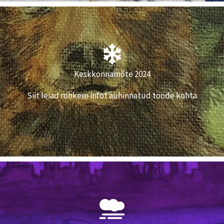
Võitjate tööd
Keskkonnamõte 2024
Vaatan
Siit leiad rohkem infot auhinnatud tööde kohta
Vaatan