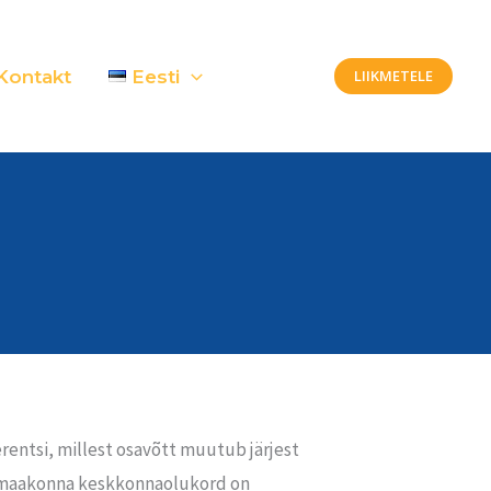
Kontakt
Eesti
LIIKMETELE
ntsi, millest osavõtt muutub järjest
a maakonna keskkonnaolukord on