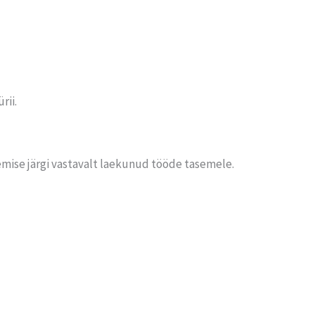
rii.
emise järgi vastavalt laekunud tööde tasemele.