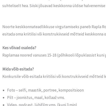
suhteliselt hea. Siiski jõuavad keskkonna üldise halvenemis
Noorte keskkonnateadlikkuse virgutamiseks paneb Rapla Rot
esitada oma kriitilisi või konstrukiivseid mõtteid keskkonna 
Kes võivad osaleda?
Raplamaa noored vanuses 15-18 (põhikooli lõpuklassist kuni g
Mida võib esitada?
Konkursile võib esitada kriitilisi või konstrukiivseid mõtteid
Foto – selfi, maastik, portree, kompositsioon
Pilt – joonistus, maal, kollaaž vms.
Video, podcast, lühifilm vms. (kuni 3 min)