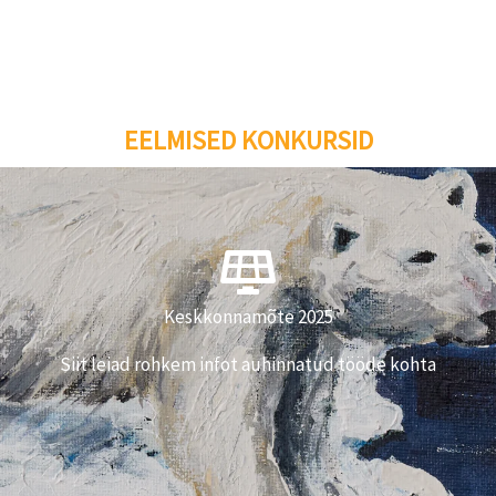
EELMISED KONKURSID
Võitjate tööd
Keskkonnamõte 2025
Vaatan
Siit leiad rohkem infot auhinnatud tööde kohta