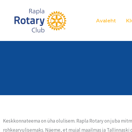
Skip
to
Avaleht
Kl
content
Keskkonnateema on üha olulisem. Rapla Rotary on juba mitm
rohkearvulisemaks. Näeme, et mujal maailmas ja Tallinnask