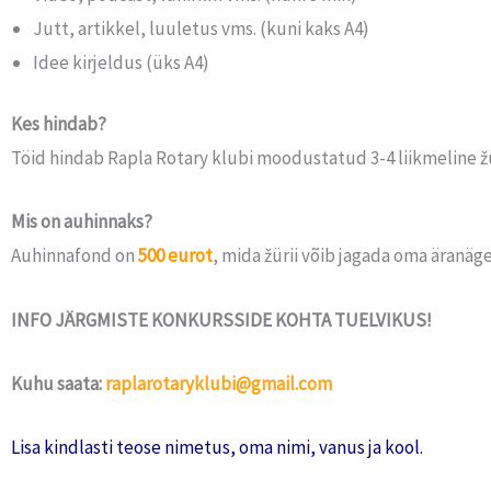
Jutt, artikkel, luuletus vms. (kuni kaks A4)
Idee kirjeldus (üks A4)
Kes hindab?
Töid hindab Rapla Rotary klubi moodustatud 3-4 liikmeline žü
Mis on auhinnaks?
Auhinnafond on
500 eurot
, mida žürii võib jagada oma äranäg
INFO JÄRGMISTE KONKURSSIDE KOHTA TUELVIKUS!
Kuhu saata:
raplarotaryklubi@gmail.com
Lisa kindlasti teose nimetus, oma nimi, vanus ja kool.