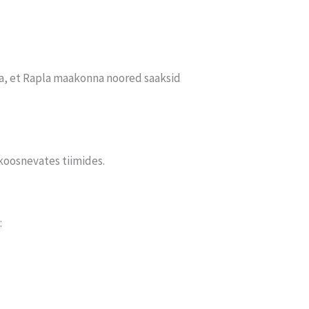
a, et Rapla maakonna noored saaksid
koosnevates tiimides.
: