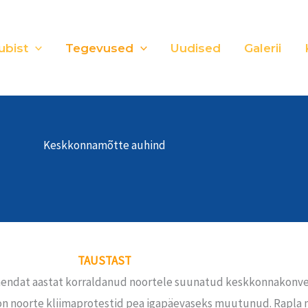
ubist
Tegevused
Uudised
Galerii
Keskkonnamõtte auhind
TAUSTAST
endat aastat korraldanud noortele suunatud keskkonnakonvere
i on noorte kliimaprotestid pea igapäevaseks muutunud. Rapl