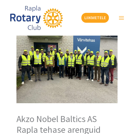
Skip
to
LIIKMETELE
content
Akzo Nobel Baltics AS
Rapla tehase arenguid