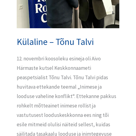
Külaline – Tõnu Talvi
12. novembri koosoleku esineja oli Aivo
Härmaste kutsel Keskkonnaameti
peaspetsialist Tõnu Talvi. Tõnu Talvi pidas
huvitava ettekande teemal „Inimese ja
looduse vaheline konflikt“. Ettekanne pakkus
rohkelt mõtteainet inimese rollist ja
vastutusest looduskeskkonna ees ning tõi
esile mitmeid olulisi näiteid sellest, kuidas
säilitada tasakaalu looduse ja inimtegevuse