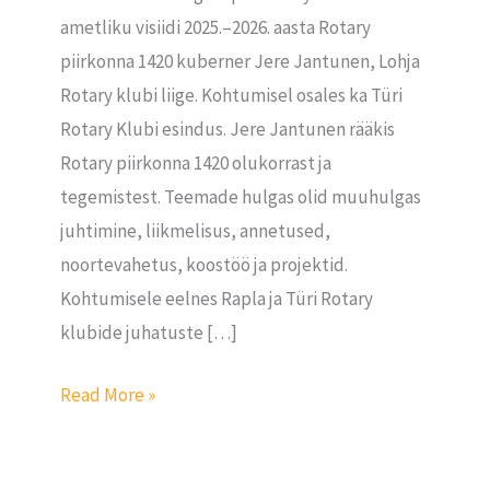
ametliku visiidi 2025.–2026. aasta Rotary
piirkonna 1420 kuberner Jere Jantunen, Lohja
Rotary klubi liige. Kohtumisel osales ka Türi
Rotary Klubi esindus. Jere Jantunen rääkis
Rotary piirkonna 1420 olukorrast ja
tegemistest. Teemade hulgas olid muuhulgas
juhtimine, liikmelisus, annetused,
noortevahetus, koostöö ja projektid.
Kohtumisele eelnes Rapla ja Türi Rotary
klubide juhatuste […]
Read More »