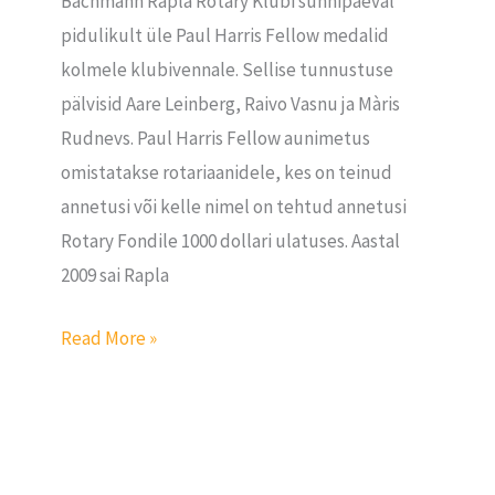
Bachmann Rapla Rotary Klubi sünnipäeval
pidulikult üle Paul Harris Fellow medalid
kolmele klubivennale. Sellise tunnustuse
pälvisid Aare Leinberg, Raivo Vasnu ja Màris
Rudnevs. Paul Harris Fellow aunimetus
omistatakse rotariaanidele, kes on teinud
annetusi või kelle nimel on tehtud annetusi
Rotary Fondile 1000 dollari ulatuses. Aastal
2009 sai Rapla
Read More »