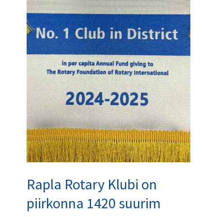
1420
suurim
annetaja
Rotary
Fondi
2024-
2025
Rapla Rotary Klubi on
piirkonna 1420 suurim