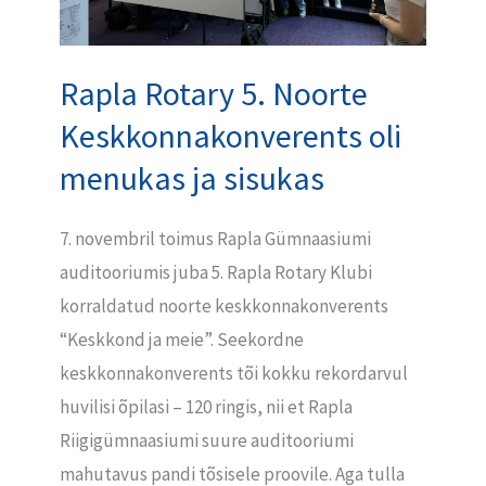
ja
sisukas
Rapla Rotary 5. Noorte
Keskkonnakonverents oli
menukas ja sisukas
7. novembril toimus Rapla Gümnaasiumi
auditooriumis juba 5. Rapla Rotary Klubi
korraldatud noorte keskkonnakonverents
“Keskkond ja meie”. Seekordne
keskkonnakonverents tõi kokku rekordarvul
huvilisi õpilasi – 120 ringis, nii et Rapla
Riigigümnaasiumi suure auditooriumi
mahutavus pandi tõsisele proovile. Aga tulla