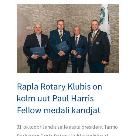
Rapla
Rotary
Klubis
on
kolm
uut
Paul
Harris
Fellow
Rapla Rotary Klubis on
medali
kolm uut Paul Harris
kandjat
Fellow medali kandjat
31. oktoobril andis selle aasta president Tarmo