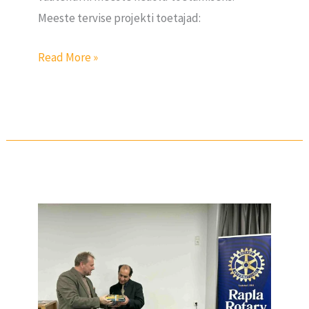
Meeste tervise projekti toetajad:
Read More »
Külaline
–
Andranik
Qetšek