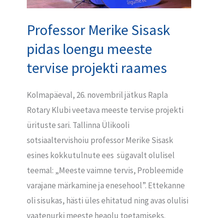
raames
Professor Merike Sisask
pidas loengu meeste
tervise projekti raames
Kolmapäeval, 26. novembril jätkus Rapla
Rotary Klubi veetava meeste tervise projekti
ürituste sari. Tallinna Ülikooli
sotsiaaltervishoiu professor Merike Sisask
esines kokkutulnute ees sügavalt olulisel
teemal: „Meeste vaimne tervis, Probleemide
varajane märkamine ja enesehool”. Ettekanne
oli sisukas, hästi üles ehitatud ning avas olulisi
vaatenurki meeste heaolu toetamiseks.