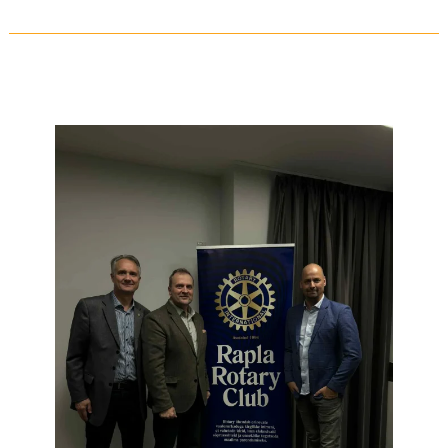
Külaline
–
Kalev
Kruus