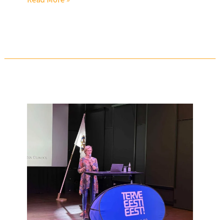
Professor
Merike
Sisask
pidas
loengu
meeste
tervise
projekti