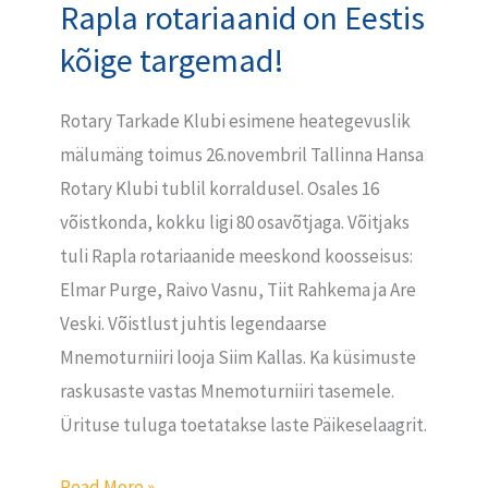
Rapla rotariaanid on Eestis
kõige targemad!
Rotary Tarkade Klubi esimene heategevuslik
mälumäng toimus 26.novembril Tallinna Hansa
Rotary Klubi tublil korraldusel. Osales 16
võistkonda, kokku ligi 80 osavõtjaga. Võitjaks
tuli Rapla rotariaanide meeskond koosseisus:
Elmar Purge, Raivo Vasnu, Tiit Rahkema ja Are
Veski. Võistlust juhtis legendaarse
Mnemoturniiri looja Siim Kallas. Ka küsimuste
raskusaste vastas Mnemoturniiri tasemele.
Ürituse tuluga toetatakse laste Päikeselaagrit.
Read More »