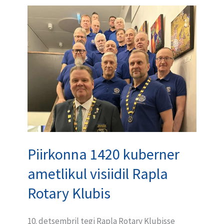
Piirkonna
1420
kuberner
ametlikul
visiidil
Rapla
Rotary
Klubis
Piirkonna 1420 kuberner
ametlikul visiidil Rapla
Rotary Klubis
10. detsembril tegi Rapla Rotary Klubisse