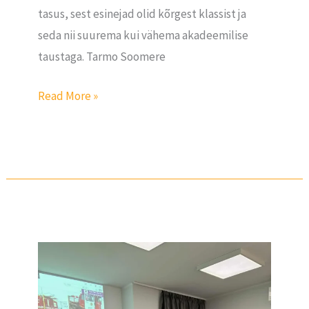
tasus, sest esinejad olid kõrgest klassist ja
seda nii suurema kui vähema akadeemilise
taustaga. Tarmo Soomere
Read More »
Külaline
–
Tanel