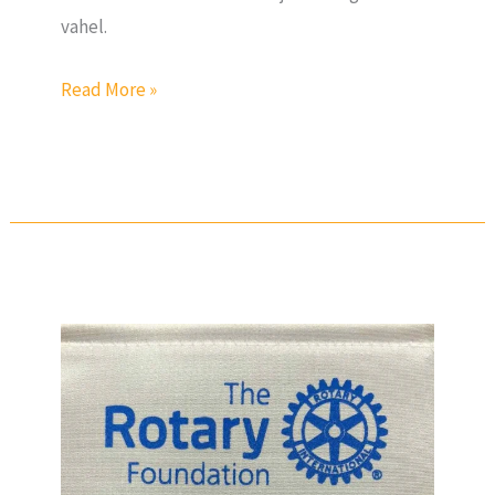
vahel.
Read More »
Rapla
Rotary
Klubi
on
piirkonna