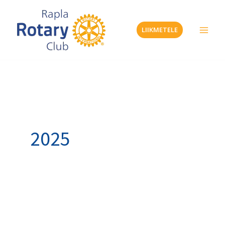
Skip
to
LIIKMETELE
content
2025