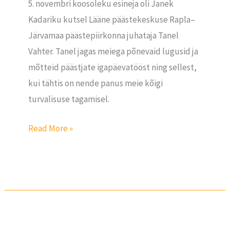
5. novembri koosoleku esineja oli Janek
Kadariku kutsel Lääne päästekeskuse Rapla–
Järvamaa päästepiirkonna juhataja Tanel
Vahter. Tanel jagas meiega põnevaid lugusid ja
mõtteid päästjate igapäevatööst ning sellest,
kui tähtis on nende panus meie kõigi
turvalisuse tagamisel.
Read More »