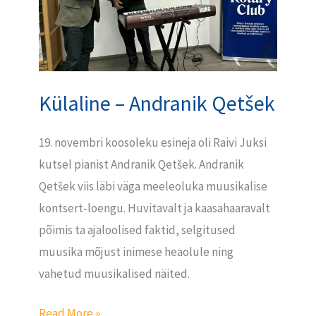
Külaline – Andranik Qetšek
19. novembri koosoleku esineja oli Raivi Juksi
kutsel pianist Andranik Qetšek. Andranik
Qetšek viis läbi väga meeleoluka muusikalise
kontsert-loengu. Huvitavalt ja kaasahaaravalt
põimis ta ajaloolised faktid, selgitused
muusika mõjust inimese heaolule ning
vahetud muusikalised näited.
Read More »