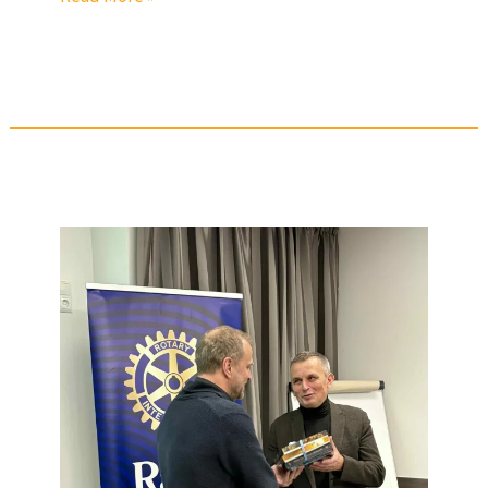
Külaline
–
Tõnu
Talvi