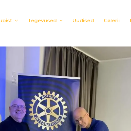
ubist
Tegevused
Uudised
Galerii