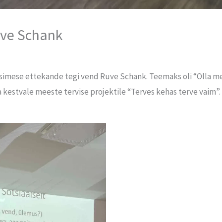
uve Schank
esimese ettekande tegi vend Ruve Schank. Teemaks oli “Olla mee
 kestvale meeste tervise projektile “Terves kehas terve vaim”.