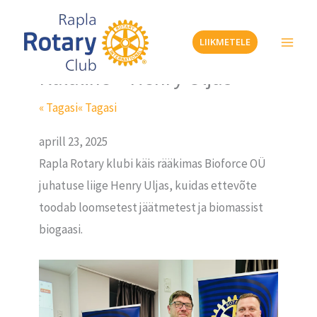
Skip
to
LIIKMETELE
content
Külaline – Henry Uljas
« Tagasi
« Tagasi
aprill 23, 2025
Rapla Rotary klubi käis rääkimas Bioforce OÜ
juhatuse liige Henry Uljas, kuidas ettevõte
toodab loomsetest jäätmetest ja biomassist
biogaasi.