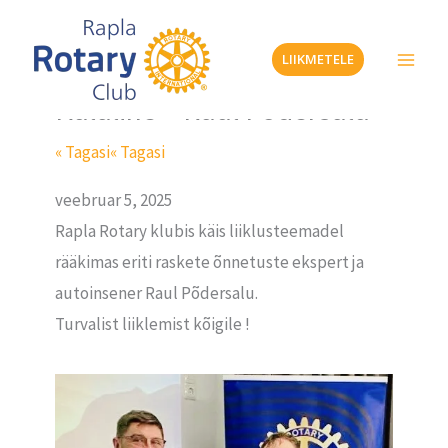
Skip
to
LIIKMETELE
content
Külaline – Raul Põdersalu
« Tagasi
« Tagasi
veebruar 5, 2025
Rapla Rotary klubis käis liiklusteemadel
rääkimas eriti raskete õnnetuste ekspert ja
autoinsener Raul Põdersalu.
Turvalist liiklemist kõigile !