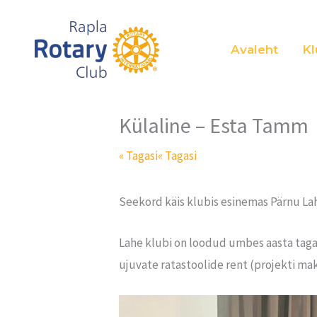
Skip
to
Avaleht
Kl
content
Külaline – Esta Tamm
« Tagasi
« Tagasi
Seekord käis klubis esinemas Pärnu La
Lahe klubi on loodud umbes aasta taga
ujuvate ratastoolide rent (projekti m