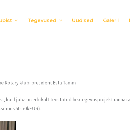
ubist
Tegevused
Uudised
Galerii
he Rotary klubi president Esta Tamm.
si, kuid juba on edukalt teostatud heategevusprojekt ranna ra
aksumus 50-70kEUR).