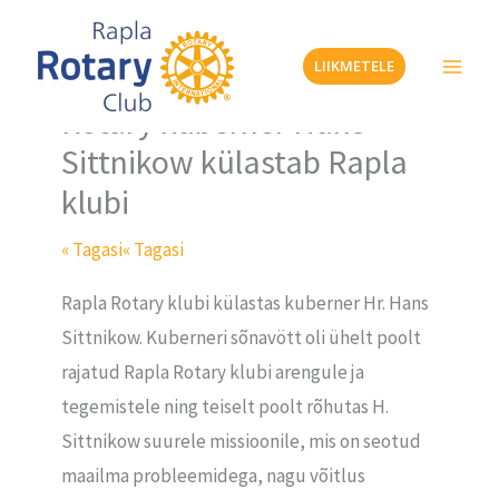
Skip
to
LIIKMETELE
content
Rotary kuberner Hans
Sittnikow külastab Rapla
klubi
« Tagasi
« Tagasi
Rapla Rotary klubi külastas kuberner Hr. Hans
Sittnikow. Kuberneri sõnavött oli ühelt poolt
rajatud Rapla Rotary klubi arengule ja
tegemistele ning teiselt poolt rõhutas H.
Sittnikow suurele missioonile, mis on seotud
maailma probleemidega, nagu võitlus