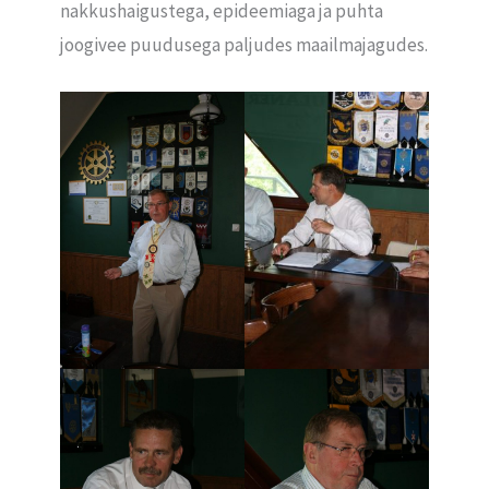
nakkushaigustega, epideemiaga ja puhta
joogivee puudusega paljudes maailmajagudes.