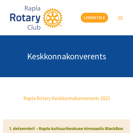
Skip
to
LIIKMETELE
content
Keskkonnakonverents
Rapla Rotary Keskkonnakonverents 2023