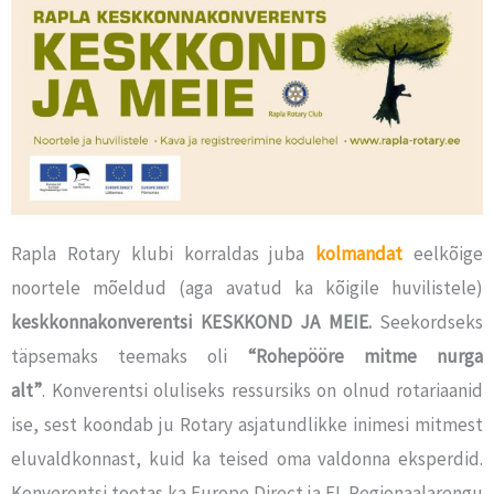
Rapla Rotary klubi korraldas juba
kolmandat
eelkõige
noortele mõeldud (aga avatud ka kõigile huvilistele)
keskkonnakonverentsi KESKKOND JA MEIE.
Seekordseks
täpsemaks teemaks oli
“Rohepööre mitme nurga
alt”
.
Konverentsi oluliseks ressursiks on olnud rotariaanid
ise, sest koondab ju Rotary asjatundlikke inimesi mitmest
eluvaldkonnast, kuid ka teised oma
valdonna
eksperdid.
Konverentsi toetas ka Europe Direct ja EL Regionaalarengu