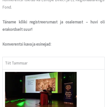
Fond.
Täname kõiki registreerumast ja osalemast – huvi oli
erakordselt suur!
Konverentsi kava ja esinejad:
Tiit Tammsar