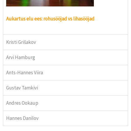
Aukartus elu ees: rohusööjad vs lihasööjad
Kristi Grišakov
Arvi Hamburg
Ants-Hannes Viira
Gustav Tamkivi
Andres Ookaup
Hannes Danilov