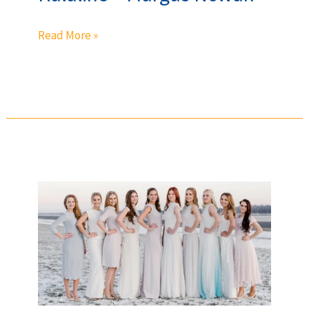
Read More »
Rapla
Rotary
toetab
Miss
Raplamaa
18