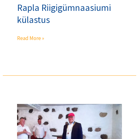
Rapla Riigigümnaasiumi
külastus
Read More »
Presidendi
ketitseremoonia
Krantsi
kõrtsis