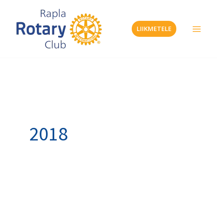
Skip
to
LIIKMETELE
content
2018