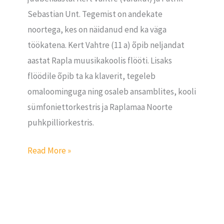
Sebastian Unt. Tegemist on andekate
noortega, kes on näidanud end ka väga
töökatena. Kert Vahtre (11 a) õpib neljandat
aastat Rapla muusikakoolis flööti. Lisaks
flöödile õpib ta ka klaverit, tegeleb
omaloominguga ning osaleb ansamblites, kooli
sümfoniettorkestris ja Raplamaa Noorte
puhkpilliorkestris.
Read More »