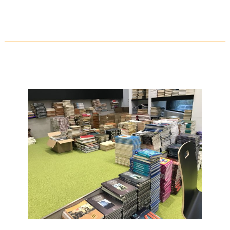
Rapla
Riigigümnaasiumi
külastus