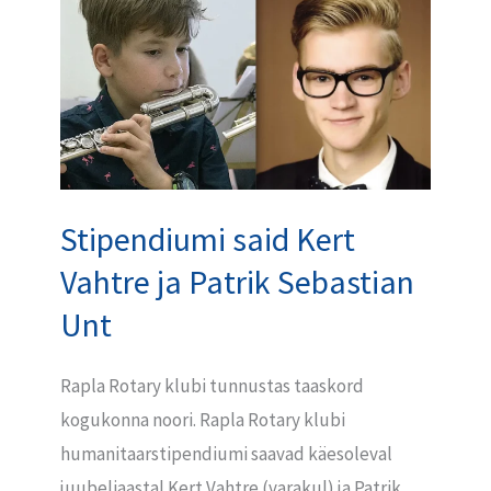
Stipendiumi
said
Kert
Vahtre
ja
Patrik
Sebastian
Stipendiumi said Kert
Unt
Vahtre ja Patrik Sebastian
Unt
Rapla Rotary klubi tunnustas taaskord
kogukonna noori. Rapla Rotary klubi
humanitaarstipendiumi saavad käesoleval
juubeliaastal Kert Vahtre (varakul) ja Patrik