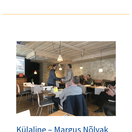
Külaline
–
Margus
Nõlvak
Külaline – Margus Nõlvak