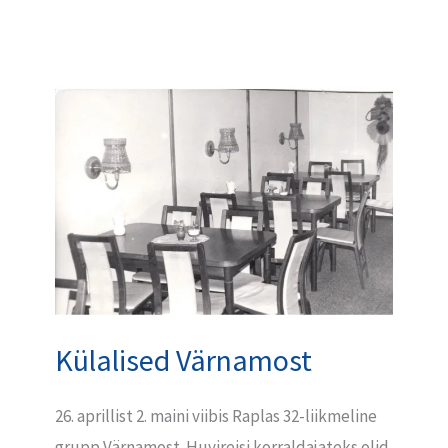
Külalised
Värnamost
Külalised Värnamost
26. aprillist 2. maini viibis Raplas 32-liikmeline
grupp Värnamost. Huvireisi korraldajateks olid