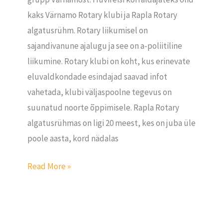
kaks Värnamo Rotary klubi ja Rapla Rotary
algatusrühm. Rotary liikumisel on
sajandivanune ajalugu ja see on a-poliitiline
liikumine. Rotary klubi on koht, kus erinevate
eluvaldkondade esindajad saavad infot
vahetada, klubi väljaspoolne tegevus on
suunatud noorte õppimisele. Rapla Rotary
algatusrühmas on ligi 20 meest, kes on juba üle
poole aasta, kord nädalas
Read More »