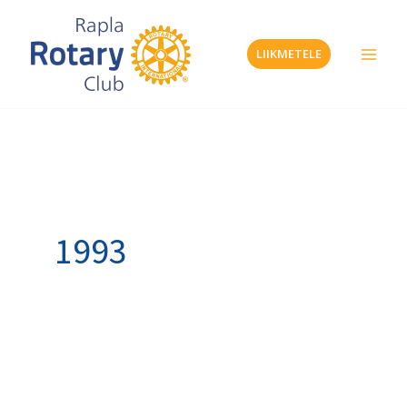
Skip
to
LIIKMETELE
content
1993