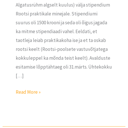
Algatusrühm algselt kuulus) välja stipendium
Rootsi praktikale minejale. Stipendiumi
suurus oli 1500 krooni ja seda oli õigus jagada
ka mitme stipendiaadi vahel. Eeldati, et
taotleja leiab praktikakoha ise ja et ta oskab
rootsi keelt (Rootsi-poolsete vastuvõtjatega
kokkuleppel ka mõnda teist keelt). Avalduste
esitamise lõpptähtaeg oli 31.märts. Ühtekokku
[…]
Read More »