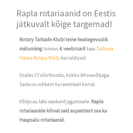
Rapla rotariaanid on Eestis
jätkuvalt kõige targemad!
Rotary Tarkade Klubi teine heategevuslik
mälumäng
toimus
4. veebruaril
taas
Tallinna
Hansa Rotary Klubi
korraldusel.
Osales 17 võistkonda, kokku 84 osavõtjaga.
Seda on rohkem kui eelmisel korral.
Võitja au läks seekord jagamisele.
Rapla
rotariaanide kõrval said aupaistest osa ka
Haapsalu rotariaanid.