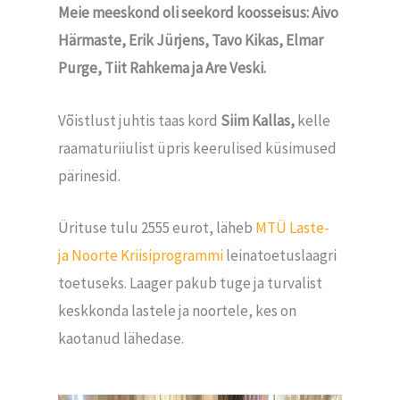
Meie meeskond oli seekord koosseisus: Aivo
Härmaste, Erik Jürjens, Tavo Kikas, Elmar
Purge, Tiit Rahkema ja Are Veski.
Võistlust juhtis taas kord
Siim Kallas,
kelle
raamaturiiulist üpris keerulised küsimused
pärinesid.
Ürituse tulu 2555 eurot, läheb
MTÜ Laste-
ja Noorte Kriisiprogrammi
leinatoetuslaagri
toetuseks. Laager pakub tuge ja turvalist
keskkonda lastele ja noortele, kes on
kaotanud lähedase.