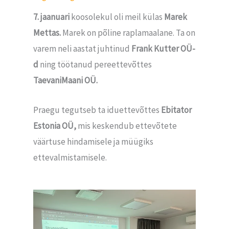
7. jaanuari
koosolekul oli meil külas
Marek
Mettas.
Marek on põline raplamaalane. Ta on
varem neli aastat juhtinud
Frank Kutter OÜ-
d
ning töötanud pereettevõttes
TaevaniMaani OÜ.
Praegu tegutseb ta iduettevõttes
Ebitator
Estonia OÜ,
mis keskendub ettevõtete
väärtuse hindamisele ja müügiks
ettevalmistamisele.