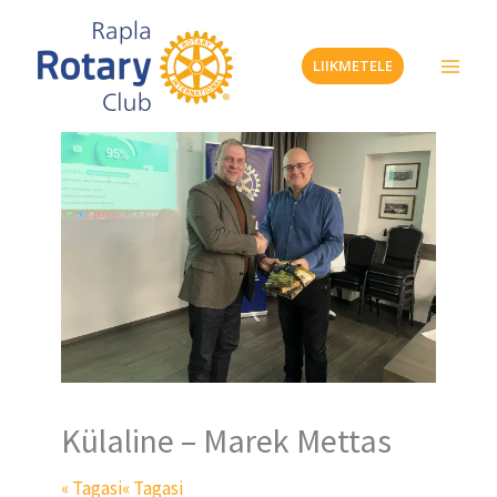
Skip
to
LIIKMETELE
content
Külaline – Marek Mettas
« Tagasi
« Tagasi