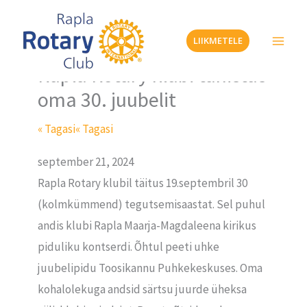
Skip
to
LIIKMETELE
content
Rapla Rotary klubi tähistas
oma 30. juubelit
« Tagasi
« Tagasi
september 21, 2024
Rapla Rotary klubil täitus 19.septembril 30
(kolmkümmend) tegutsemisaastat. Sel puhul
andis klubi Rapla Maarja-Magdaleena kirikus
piduliku kontserdi. Õhtul peeti uhke
juubelipidu Toosikannu Puhkekeskuses. Oma
kohalolekuga andsid särtsu juurde üheksa