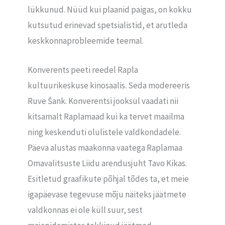
lükkunud. Nüüd kui plaanid paigas, on kokku
kutsutud erinevad spetsialistid, et arutleda
keskkonnaprobleemide teemal.
Konverents peeti reedel Rapla
kultuurikeskuse kinosaalis. Seda modereeris
Ruve Šank. Konverentsi jooksul vaadati nii
kitsamalt Raplamaad kui ka tervet maailma
ning keskenduti olulistele valdkondadele.
Päeva alustas maakonna vaatega Raplamaa
Omavalitsuste Liidu arendusjuht Tavo Kikas.
Esitletud graafikute põhjal tõdes ta, et meie
igapäevase tegevuse mõju näiteks jäätmete
valdkonnas ei ole küll suur, sest