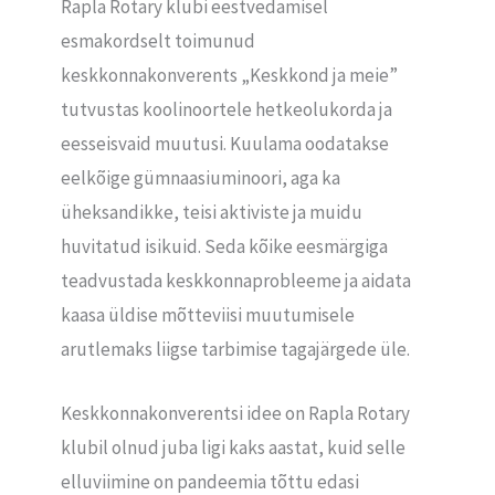
Rapla Rotary klubi eestvedamisel
esmakordselt toimunud
keskkonnakonverents „Keskkond ja meie”
tutvustas koolinoortele hetkeolukorda ja
eesseisvaid muutusi. Kuulama oodatakse
eelkõige gümnaasiuminoori, aga ka
üheksandikke, teisi aktiviste ja muidu
huvitatud isikuid. Seda kõike eesmärgiga
teadvustada keskkonnaprobleeme ja aidata
kaasa üldise mõtteviisi muutumisele
arutlemaks liigse tarbimise tagajärgede üle.
Keskkonnakonverentsi idee on Rapla Rotary
klubil olnud juba ligi kaks aastat, kuid selle
elluviimine on pandeemia tõttu edasi