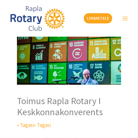
Skip
to
LIIKMETELE
content
Toimus Rapla Rotary I
Keskkonnakonverents
« Tagasi
« Tagasi