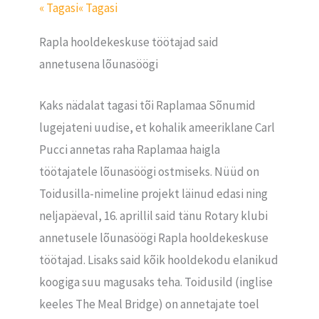
« Tagasi
« Tagasi
Rapla hooldekeskuse töötajad said
annetusena lõunasöögi
Kaks nädalat tagasi tõi Raplamaa Sõnumid
lugejateni uudise, et kohalik ameeriklane Carl
Pucci annetas raha Raplamaa haigla
töötajatele lõunasöögi ostmiseks. Nüüd on
Toidusilla-nimeline projekt läinud edasi ning
neljapäeval, 16. aprillil said tänu Rotary klubi
annetusele lõunasöögi Rapla hooldekeskuse
töötajad. Lisaks said kõik hooldekodu elanikud
koogiga suu magusaks teha. Toidusild (inglise
keeles The Meal Bridge) on annetajate toel