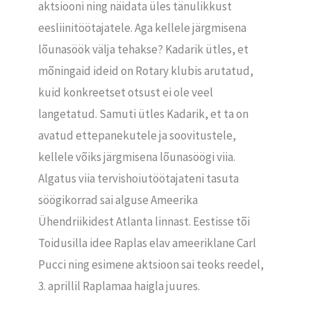
aktsiooni ning näidata üles tänulikkust
eesliinitöötajatele. Aga kellele järgmisena
lõunasöök välja tehakse? Kadarik ütles, et
mõningaid ideid on Rotary klubis arutatud,
kuid konkreetset otsust ei ole veel
langetatud. Samuti ütles Kadarik, et ta on
avatud ettepanekutele ja soovitustele,
kellele võiks järgmisena lõunasöögi viia.
Algatus viia tervishoiutöötajateni tasuta
söögikorrad sai alguse Ameerika
Ühendriikidest Atlanta linnast. Eestisse tõi
Toidusilla idee Raplas elav ameeriklane Carl
Pucci ning esimene aktsioon sai teoks reedel,
3. aprillil Raplamaa haigla juures.