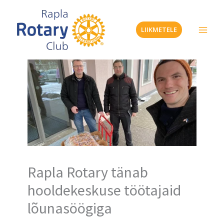
Skip
to
LIIKMETELE
content
Rapla Rotary tänab
hooldekeskuse töötajaid
lõunasöögiga