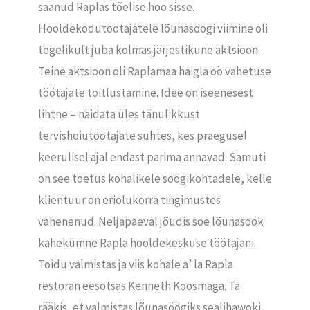
saanud Raplas tõelise hoo sisse.
Hooldekodutöötajatele lõunasöögi viimine oli
tegelikult juba kolmas järjestikune aktsioon.
Teine aktsioon oli Raplamaa haigla öö vahetuse
töötajate toitlustamine. Idee on iseenesest
lihtne – näidata üles tänulikkust
tervishoiutöötajate suhtes, kes praegusel
keerulisel ajal endast parima annavad. Samuti
on see toetus kohalikele söögikohtadele, kelle
klientuur on eriolukorra tingimustes
vähenenud. Neljapäeval jõudis soe lõunasöök
kahekümne Rapla hooldekeskuse töötajani.
Toidu valmistas ja viis kohale a’ la Rapla
restoran eesotsas Kenneth Koosmaga. Ta
rääkis, et valmistas lõunasöögiks sealihawoki