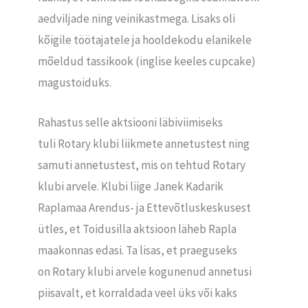
aedviljade ning veinikastmega. Lisaks oli
kõigile töötajatele ja hooldekodu elanikele
mõeldud tassikook (inglise keeles cupcake)
magustoiduks.
Rahastus selle aktsiooni läbiviimiseks
tuli Rotary klubi liikmete annetustest ning
samuti annetustest, mis on tehtud Rotary
klubi arvele. Klubi liige Janek Kadarik
Raplamaa Arendus- ja Ettevõtluskeskusest
ütles, et Toidusilla aktsioon läheb Rapla
maakonnas edasi. Ta lisas, et praeguseks
on Rotary klubi arvele kogunenud annetusi
piisavalt, et korraldada veel üks või kaks