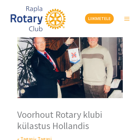
Skip
to
LIIKMETELE
content
Voorhout Rotary klubi
külastus Hollandis
« Tagasi
« Tagasi