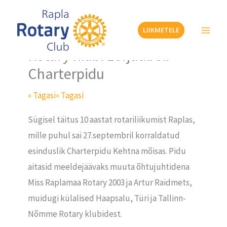
Skip
to
LIIKMETELE
content
Rotary klubi 10.juubeli
Charterpidu
« Tagasi
« Tagasi
Sügisel täitus 10 aastat rotariliikumist Raplas,
mille puhul sai 27.septembril korraldatud
esinduslik Charterpidu Kehtna mõisas. Pidu
aitasid meeldejäävaks muuta õhtujuhtidena
Miss Raplamaa Rotary 2003 ja Artur Raidmets,
muidugi külalised Haapsalu, Türi ja Tallinn-
Nõmme Rotary klubidest.