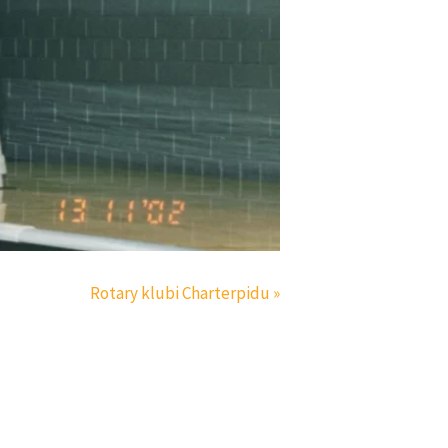
Rotary klubi Charterpidu »