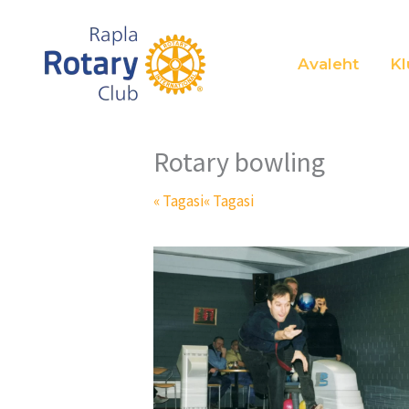
Skip
to
Avaleht
Kl
content
Rotary bowling
« Tagasi
« Tagasi