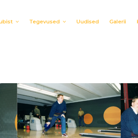
ubist
Tegevused
Uudised
Galerii