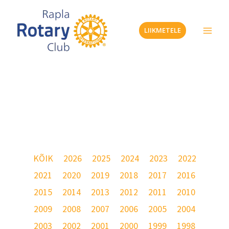
Skip
to
LIIKMETELE
content
Galerii – 2031
KÕIK
2026
2025
2024
2023
2022
2021
2020
2019
2018
2017
2016
2015
2014
2013
2012
2011
2010
2009
2008
2007
2006
2005
2004
2003
2002
2001
2000
1999
1998